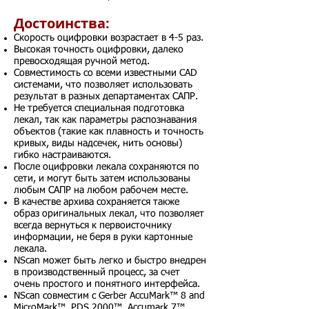
Достоинства:
Скорость оцифровки возрастает в 4-5 раз.
Высокая точность оцифровки, далеко
превосходящая ручной метод.
Совместимость со всеми известными CAD
системами, что позволяет использовать
результат в разных департаментах САПР.
Не требуется специальная подготовка
лекал, так как параметры распознавания
объектов (такие как плавность и точность
кривых, виды надсечек, нить основы)
гибко настраиваются.
После оцифровки лекала сохраняются по
сети, и могут быть затем использованы
любым САПР на любом рабочем месте.
В качестве архива сохраняется также
образ оригинальных лекал, что позволяет
всегда вернуться к первоисточнику
информации, не беря в руки картонные
лекала.
NScan может быть легко и быстро внедрен
в производственный процесс, за счет
очень простого и понятного интерфейса.
NScan совместим с Gerber AccuMark™ 8 and
MicroMark™, PDS 2000™, Accumark 7™,