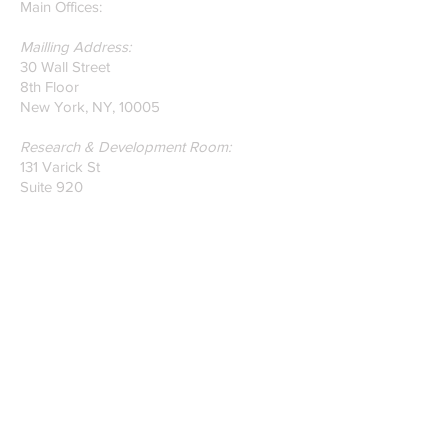
Main Offices:
Mailling Address:
30 Wall Street
8th Floor
New York, NY, 10005
Research & Development Room:
131 Varick St
Suite 920
New York , New York 10013
Phone:
212-222-7803
| ‪720-310-0036‬
Global Email:
info@n-hega.com
Specialist in Pattern Digitizing Solutions
WHAT IS PATTERN DIGITIZING?
HOW TO DIGITIZE PATTERNS TO A
CAD/CAM SOFTWARE.
Join our mailing list