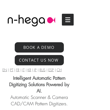
BOOK A DEMO
CONTACT US NOW
EN
|
PT
|
FR
|
IT
|
KR
|
JP
|
RUS
|
ESP
|
CH
Intelligent Automatic Pattern
Digitizing Solutions Powered by
AI.
Automatic Scanner & Camera
CAD/CAM Pattern Digitizers.